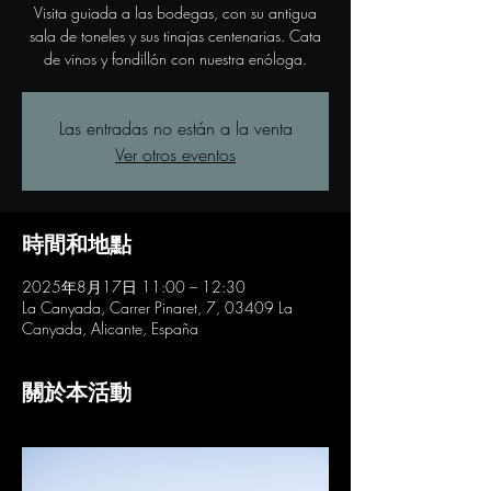
Visita guiada a las bodegas, con su antigua
sala de toneles y sus tinajas centenarias. Cata
de vinos y fondillón con nuestra enóloga.
Las entradas no están a la venta
Ver otros eventos
時間和地點
2025年8月17日 11:00 – 12:30
La Canyada, Carrer Pinaret, 7, 03409 La
Canyada, Alicante, España
關於本活動