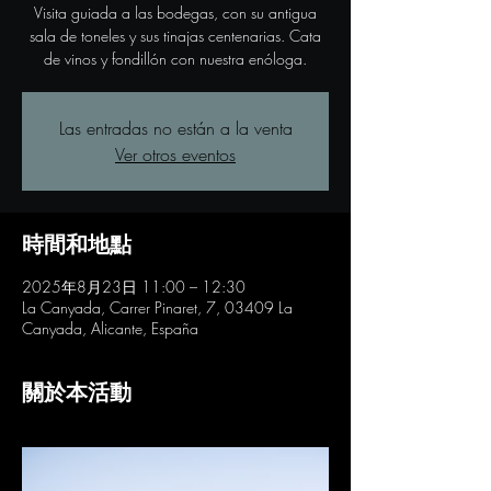
Visita guiada a las bodegas, con su antigua
sala de toneles y sus tinajas centenarias. Cata
de vinos y fondillón con nuestra enóloga.
Las entradas no están a la venta
Ver otros eventos
時間和地點
2025年8月23日 11:00 – 12:30
La Canyada, Carrer Pinaret, 7, 03409 La
Canyada, Alicante, España
關於本活動