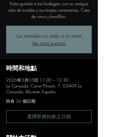
Visita guiada a las bodegas, con su antigua
sala de toneles y sus tinajas centenarias. Cata
de vinos y fondillón.
Las entradas no están a la venta
Ver otros eventos
時間和地點
2026年5月05日 11:00 – 12:30
La Canyada, Carrer Pinaret, 7, 03409 La
Canyada, Alicante, España
尚有 36 個日期
選擇即將到來之日期