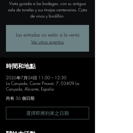
Visita guiada a las bodegas, con su antigua
sala de toneles y sus tinajas centenarias. Cata
de vinos y fondillón.
Las entradas no están a la venta
Ver otros eventos
時間和地點
2026年7月04日 11:00 – 12:30
La Canyada, Carrer Pinaret, 7, 03409 La
Canyada, Alicante, España
尚有 36 個日期
選擇即將到來之日期