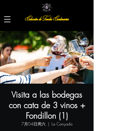
Colección de Toneles Centenarios
Visita a las bodegas
con cata de 3 vinos +
Fondillon (1)
7月04日周六
  |  
La Canyada