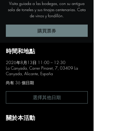
Visita guiada a las bodegas, con su antigua
sala de toneles y sus tinajas centenarias. Cata
de vinos y fondillón.
購買票券
時間和地點
2026年8月13日 11:00 – 12:30
La Canyada, Carrer Pinaret, 7, 03409 La
Canyada, Alicante, España
尚有 36 個日期
選擇其他日期
關於本活動