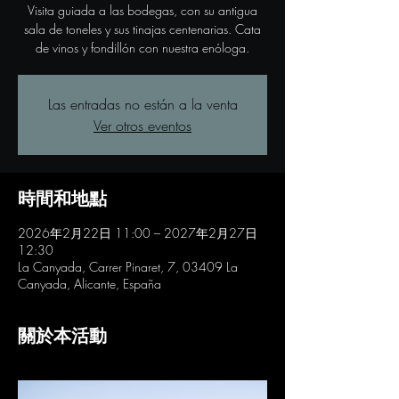
Visita guiada a las bodegas, con su antigua
sala de toneles y sus tinajas centenarias. Cata
de vinos y fondillón con nuestra enóloga.
Las entradas no están a la venta
Ver otros eventos
時間和地點
2026年2月22日 11:00 – 2027年2月27日
12:30
La Canyada, Carrer Pinaret, 7, 03409 La
Canyada, Alicante, España
關於本活動