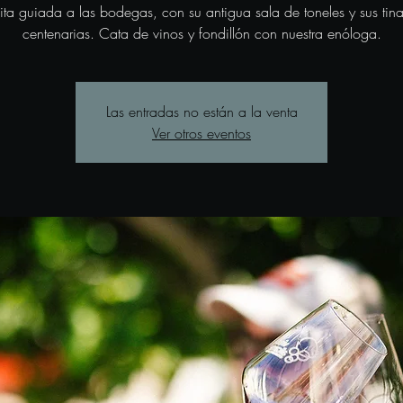
sita guiada a las bodegas, con su antigua sala de toneles y sus tina
centenarias. Cata de vinos y fondillón con nuestra enóloga.
Las entradas no están a la venta
Ver otros eventos