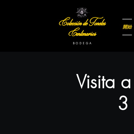
Colección de Toneles
開始
Centenarios
B O D E G A
Visita 
3 