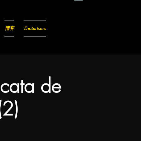
博客
Enoturismo
 cata de
(2)