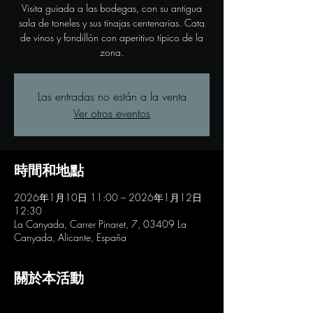
Visita guiada a las bodegas, con su antigua
sala de toneles y sus tinajas centenarias. Cata
de vinos y fondillón con aperitivo típico de la
zona.
Las entradas no están a la venta
Ver otros eventos
時間和地點
2026年1月10日 11:00 – 2026年1月12日
12:30
La Canyada, Carrer Pinaret, 7, 03409 La
Canyada, Alicante, España
關於本活動