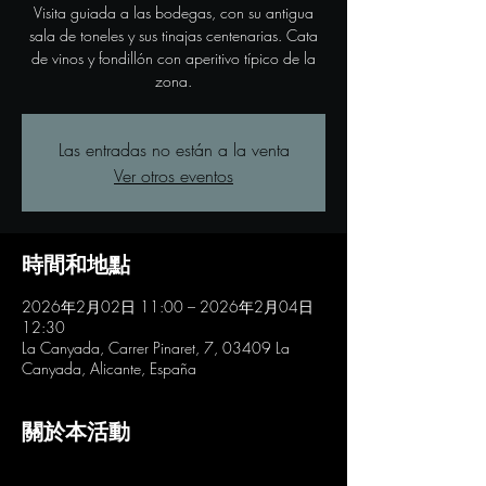
Visita guiada a las bodegas, con su antigua
sala de toneles y sus tinajas centenarias. Cata
de vinos y fondillón con aperitivo típico de la
zona.
Las entradas no están a la venta
Ver otros eventos
時間和地點
2026年2月02日 11:00 – 2026年2月04日
12:30
La Canyada, Carrer Pinaret, 7, 03409 La
Canyada, Alicante, España
關於本活動