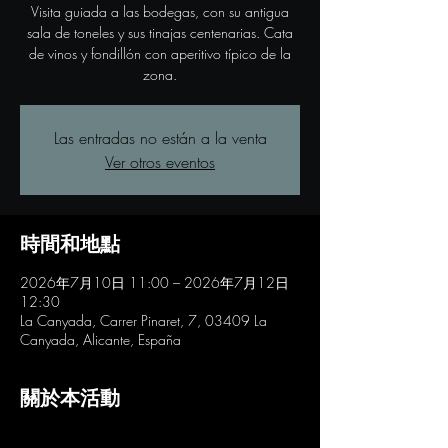
Visita guiada a las bodegas, con su antigua
sala de toneles y sus tinajas centenarias. Cata
de vinos y fondillón con aperitivo típico de la
zona.
Las entradas no están a la venta
Ver otros eventos
時間和地點
2026年7月10日 11:00 – 2026年7月12日
12:30
La Canyada, Carrer Pinaret, 7, 03409 La
Canyada, Alicante, España
關於本活動