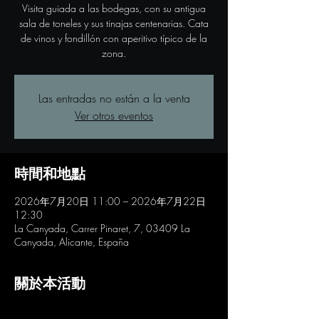
Visita guiada a las bodegas, con su antigua
sala de toneles y sus tinajas centenarias. Cata
de vinos y fondillón con aperitivo típico de la
zona.
Las entradas no están a la venta
Ver otros eventos
時間和地點
2026年7月20日 11:00 – 2026年7月22日
12:30
La Canyada, Carrer Pinaret, 7, 03409 La
Canyada, Alicante, España
關於本活動