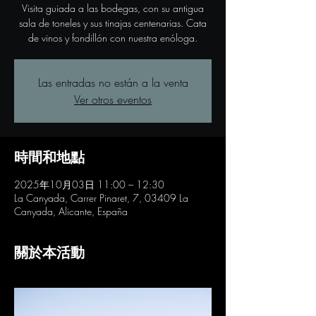
Visita guiada a las bodegas, con su antigua
sala de toneles y sus tinajas centenarias. Cata
de vinos y fondillón con nuestra enóloga.
Las entradas no están a la venta
Ver otros eventos
時間和地點
2025年10月03日 11:00 – 12:30
La Canyada, Carrer Pinaret, 7, 03409 La
Canyada, Alicante, España
關於本活動